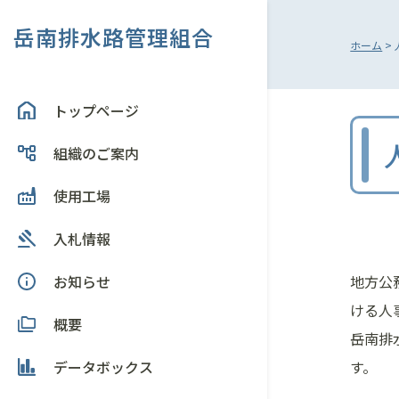
Skip
岳南排水路管理組合
to
ホーム
>
content
トップページ
組織のご案内
使用工場
入札情報
お知らせ
地方公
ける人
概要
岳南排
データボックス
す。