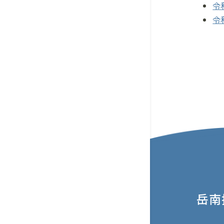
令
令
岳南