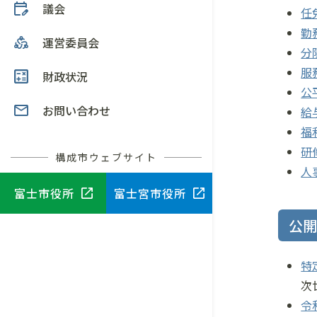
議会
任
勤
運営委員会
分
服
財政状況
公
お問い合わせ
給
福
研
構成市ウェブサイト
人
富士市役所
富士宮市役所
公
特
次
令